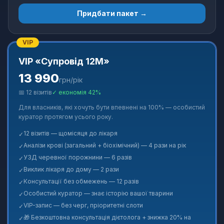
Придбати пакет →
VIP
VIP «Супровід 12М»
13 990
грн/рік
📅
12
візитів
✓
економія 42%
Для власників, які хочуть бути впевнені на 100% — особистий
куратор протягом усього року.
12 візитів — щомісяця до лікаря
✓
Аналізи крові (загальний + біохімічний) — 4 рази на рік
✓
УЗД черевної порожнини — 6 разів
✓
Виклик лікаря до дому — 2 рази
✓
Консультації без обмежень — 12 разів
✓
Особистий куратор — знає історію вашої тварини
✓
VIP-запис — без черг, пріоритетні слоти
✓
🎁 Безкоштовна консультація дієтолога + знижка 20% на
✓