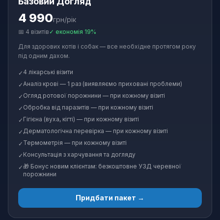
Базовий Догляд
4 990
грн/рік
📅
4
візитів
✓
економія 19%
Для здорових котів і собак — все необхідне протягом року
під одним дахом.
4 лікарські візити
✓
Аналіз крові — 1 раз (виявляємо приховані проблеми)
✓
Огляд ротової порожнини — при кожному візиті
✓
Обробка від паразитів — при кожному візиті
✓
Гігієна (вуха, кігті) — при кожному візиті
✓
Дерматологічна перевірка — при кожному візиті
✓
Термометрія — при кожному візиті
✓
Консультація з харчування та догляду
✓
🎁 Бонус новим клієнтам: безкоштовне УЗД черевної
✓
порожнини
Придбати пакет →