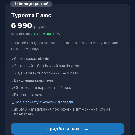
Найпопулярніший
Турбота Плюс
6 990
грн/рік
📅
6
візитів
✓
економія 30%
Золотий стандарт здоров'я — повна картина стану тварини
протягом року.
6 лікарських візитів
✓
Загальний + біохімічний аналіз крові
✓
УЗД черевної порожнини — 2 рази
✓
Вакцинація включена
✓
Обробка від паразитів — 4 рази
✓
Гігієна — 4 рази
✓
Все з пакету «Базовий догляд»
→
🎁 SMS-нагадування про кожен візит + знижка 10% на
✓
препарати
Придбати пакет →