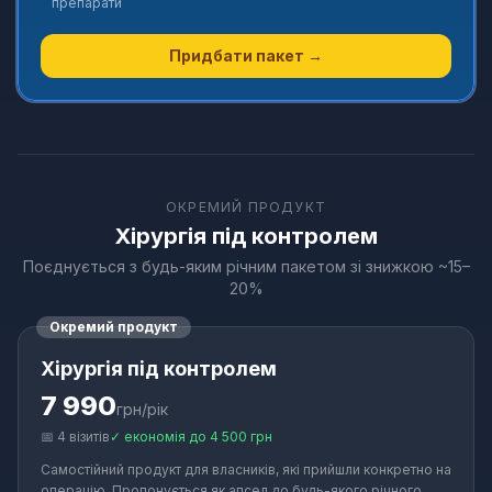
препарати
Придбати пакет →
ОКРЕМИЙ ПРОДУКТ
Хірургія під контролем
Поєднується з будь-яким річним пакетом зі знижкою ~15–
20%
Окремий продукт
Хірургія під контролем
7 990
грн/рік
📅
4
візитів
✓
економія до 4 500 грн
Самостійний продукт для власників, які прийшли конкретно на
операцію. Пропонується як апсел до будь-якого річного