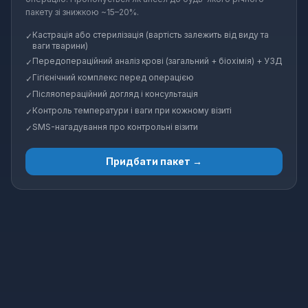
пакету зі знижкою ~15–20%.
Кастрація або стерилізація (вартість залежить від виду та
✓
ваги тварини)
Передопераційний аналіз крові (загальний + біохімія) + УЗД
✓
Гігієнічний комплекс перед операцією
✓
Післяопераційний догляд і консультація
✓
Контроль температури і ваги при кожному візиті
✓
SMS-нагадування про контрольні візити
✓
Придбати пакет →