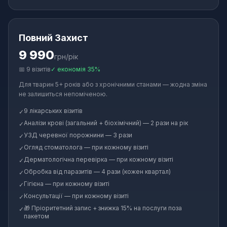
Повний Захист
9 990
грн/рік
📅
9
візитів
✓
економія 35%
Для тварин 5+ років або з хронічними станами — жодна зміна
не залишиться непоміченою.
9 лікарських візитів
✓
Аналізи крові (загальний + біохімічний) — 2 рази на рік
✓
УЗД черевної порожнини — 3 рази
✓
Огляд стоматолога — при кожному візиті
✓
Дерматологічна перевірка — при кожному візиті
✓
Обробка від паразитів — 4 рази (кожен квартал)
✓
Гігієна — при кожному візиті
✓
Консультації — при кожному візиті
✓
🎁 Пріоритетний запис + знижка 15% на послуги поза
✓
пакетом