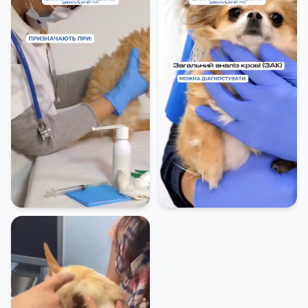
Дослідження крові (бабезіоз)
200 грн
-
Дослідження за допомогою лампи
Вуда
150 грн
-
Загальний аналіз сечі
300 грн
-