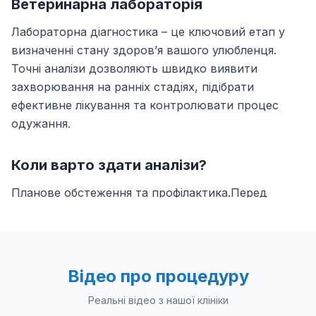
Ветеринарна лабораторія
Лабораторна діагностика – це ключовий етап у
визначенні стану здоров’я вашого улюбленця.
Точні аналізи дозволяють швидко виявити
захворювання на ранніх стадіях, підібрати
ефективне лікування та контролювати процес
одужання.
Коли варто здати аналізи?
Планове обстеження та профілактика.Перед
хірургічними втручаннями.Підозра на вірусні,
бактеріальні чи паразитарні захворювання.Зміни в
поведінці, втрата ваги, проблеми з
травленням.Контроль лікування та хронічних
Відео про процедуру
хвороб.
Реальні відео з нашої клініки