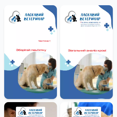
Переваги нашої лабораторіїЯк
відбувається вакцинація?
Сучасне обладнання для швидкої та точної
діагностики.Оперативні результати – від кількох
хвилин до 1 доби залежно від типу
аналізу.Комплексний підхід – консультація
ветеринара за результатами досліджень.
Даруємо знижку 200 грн за підписку на наш
телеграм ботПЕРЕЙТИ В ТЕЛЕГРАМ
-
Біохімічний аналіз крові (14 показників)
1000 грн
-