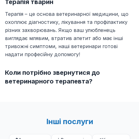
Терапія тварин
Терапія – це основа ветеринарної медицини, що
охоплює діагностику, лікування та профілактику
різних захворювань. Якщо ваш улюбленець
виглядає млявим, втратив апетит або має інші
тривожні симптоми, наші ветеринари готові
надати професійну допомогу!
Коли потрібно звернутися до
ветеринарного терапевта?
Втрата апетиту, млявість або зміна
поведінки.Підвищена або знижена температура
тіла.Проблеми з травленням (блювота, діарея,
запор).Утруднене дихання або кашель.Випадіння
Інші послуги
шерсті, висипання або свербіж.Різка втрата ваги
чи ожиріння.