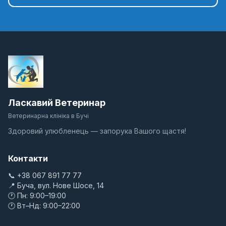
-
Взяття проби крові
150 грн
-
Ласкавий Ветеринар
Видалення кліща
Ветеринарна клініка в Бучі
100-150 грн
Здоровий улюбленець — запорука Вашого щастя!
-
Контакти
📞 +38 067 891 77 77
Ін`єкції
📍 Буча, вул. Нове Шосе, 14
🕐 Пн: 9:00–19:00
50 грн
🕐 Вт–Нд: 9:00–22:00
-