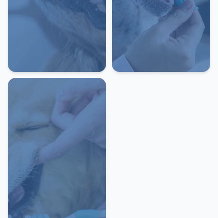
ПАЦІЄНТУ
-
Правила прийому
Правила прийому в мережі ветеринарних клінік
Ласкавий Ветеринар
Шановні власники тварин! Вся наша робота
спрямована на профілактику захворювань та
лікування тварин. Для надання якісних послуг, та
уникнення черг, прийоми ведуться за попереднім
записом. Це дозволяє краще спланувати робочий
час ветеринарних лікарів, і більш глибоко підійти
до проблеми Вашої тварини.
Загальні правила відвідування
Прийом у ветеринарного лікаря, діагностичні та