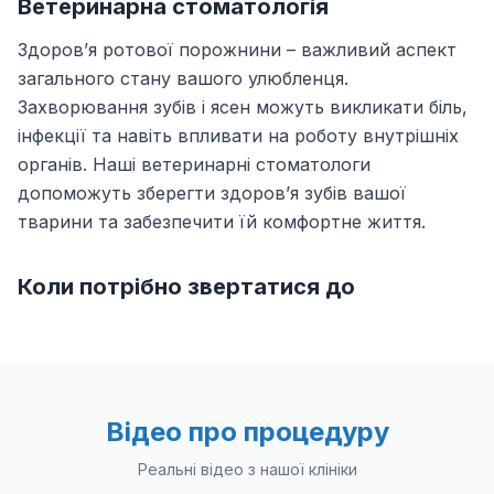
Ветеринарна стоматологія
Здоров’я ротової порожнини – важливий аспект
загального стану вашого улюбленця.
Захворювання зубів і ясен можуть викликати біль,
інфекції та навіть впливати на роботу внутрішніх
органів. Наші ветеринарні стоматологи
допоможуть зберегти здоров’я зубів вашої
тварини та забезпечити їй комфортне життя.
Коли потрібно звертатися до
ветеринарного стоматолога?
&nbsp;Неприємний запах із рота.Наліт, зубний
камінь, потемніння зубів.Почервоніння чи
кровоточивість ясен.Утруднене пережовування
Відео про процедуру
їжі, відмова від їжі.Надмірне слиновиділення або
Реальні відео з нашої клініки
тертя мордочкою об предмети.Випадіння зубів