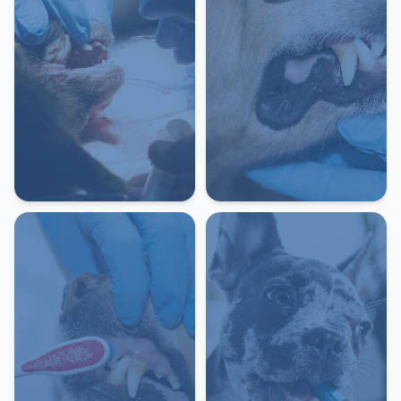
(ультразвукова чистка зубів), собаки
10-20 кг
2 200 грн
-
Санація ротової порожнини
(ультразвукова чистка зубів), собаки
від 20 кг
2 800 грн
-
Видалення зубів залежно від ступеню
складності (без урахування наркозу)
від 200 грнОТРИМАТИ КОНСУЛЬТАЦІЮ