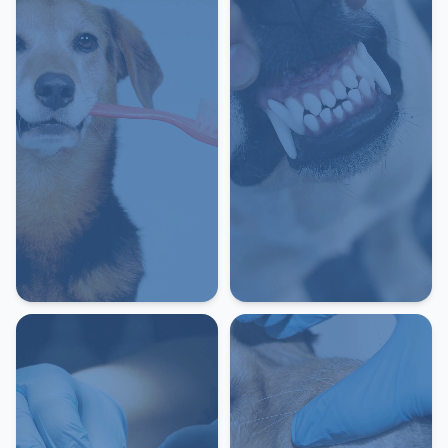
-
Санація ротової порожнини
(ультразвукова чистка), коти та дрібні
породи собак до 5 кг
1 700 грн
-
Санація ротової порожнини
(ультразвукова чистка зубів), собаки 5-
10 кг
1 900 грн
-
Санація ротової порожнини