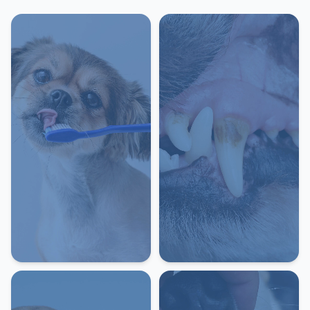
або їх руйнування.
Як проходить лікування?
Огляд та діагностика – оцінка стану зубів, ясен і
слизової оболонки рота.При необхідності – аналізи
та знеболення.Проведення процедури (чищення,
лікування, видалення зубів).Рекомендації щодо
догляду за зубами після лікування.
Даруємо знижку 200 грн за підписку на наш
телеграм ботПЕРЕЙТИ В ТЕЛЕГРАМ
-
Консультація стоматолога (первинна)
300 грн